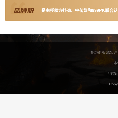
是由授权方扑满、中传媒和999PK联合
拒绝盗版游戏 注
本
*注
Copy